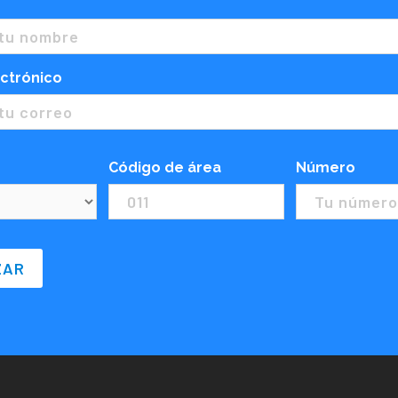
ctrónico
Código de área
Número