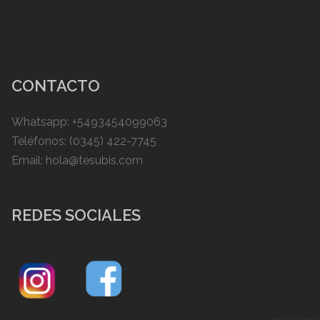
CONTACTO
Whatsapp: +5493454099063
Teléfonos: (0345) 422-7745
Email: hola@tesubis.com
REDES SOCIALES