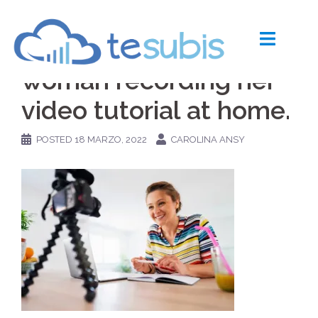
Skip
to
Beautiful caucasian
content
woman recording her
video tutorial at home.
POSTED
18 MARZO, 2022
CAROLINA ANSY