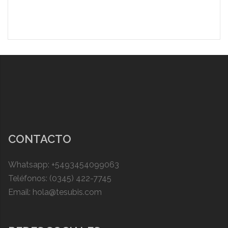
CONTACTO
Whatsapp: +5493454099063
Teléfonos: (0345) 422-7745
Email: hola@tesubis.com