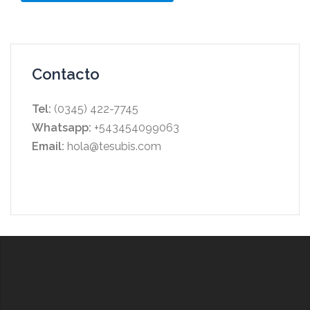
Contacto
Tel:
(0345) 422-7745
Whatsapp:
+543454099063
Email:
hola@tesubis.com