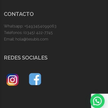
CONTACTO
Whatsapp: +5493454099063
Teléfonos: (0345) 422-7745
Email: hola@tesubis.com
REDES SOCIALES