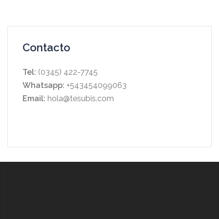
Contacto
Tel:
(0345) 422-7745
Whatsapp:
+543454099063
Email:
hola@tesubis.com