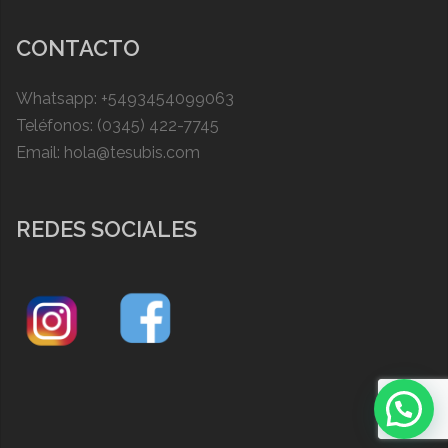
CONTACTO
Whatsapp: +5493454099063
Teléfonos: (0345) 422-7745
Email: hola@tesubis.com
REDES SOCIALES