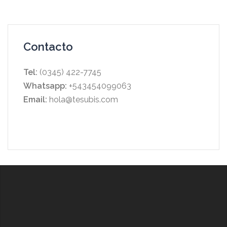
Contacto
Tel:
(0345) 422-7745
Whatsapp:
+543454099063
Email:
hola@tesubis.com