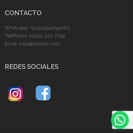
CONTACTO
Whatsapp: +5493454099063
Teléfonos: (0345) 422-7745
Email: hola@tesubis.com
REDES SOCIALES