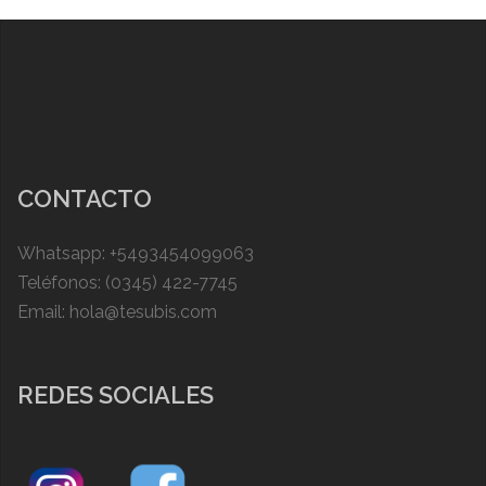
CONTACTO
Whatsapp: +5493454099063
Teléfonos: (0345) 422-7745
Email: hola@tesubis.com
REDES SOCIALES