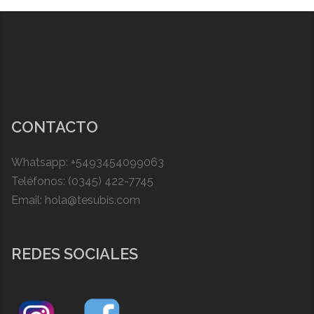
CONTACTO
Whatsapp: +5493454099063
Teléfonos: (0345) 422-7745
Email: hola@tesubis.com
REDES SOCIALES