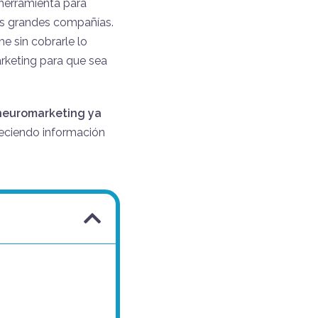
herramienta para
as grandes compañías.
e sin cobrarle lo
rketing para que sea
 neuromarketing ya
reciendo información